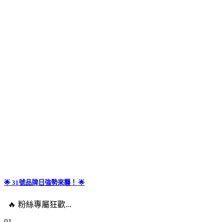
🌟 31號品牌日強勢來襲！ 🌟
🔥 粉絲專屬狂歡...
01