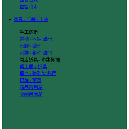
益智積木
家具 / 店鋪 / 市集
手工傢俱
書櫃 / 收納
桌腳 / 鐵件
家飾 / 部件
開店道具 / 市集擺攤
桌上展示道具
櫃台 / 陳列架
招牌 / 菜單
商品陳列箱
收納用木箱