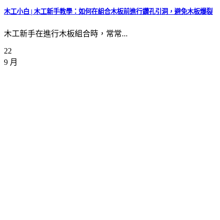
木工小白 | 木工新手教學：如何在組合木板前進行鑽孔引洞，避免木板爆裂
木工新手在進行木板組合時，常常...
22
9 月