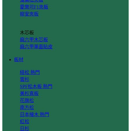
愛樂可F1夾板
柳安夾板
木芯板
麻六甲木芯板
麻六甲單面貼皮
板材
紐松
雲杉
SPF松木板
美杉寬板
花旗松
南方松
日本檜木
紅松
日杉