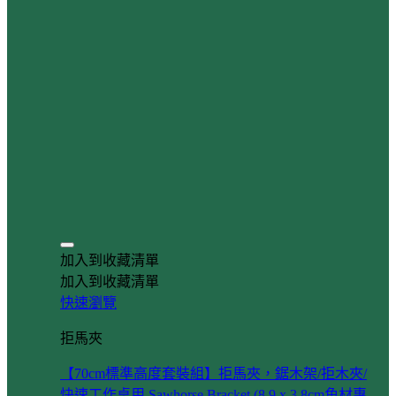
加入到收藏清單
加入到收藏清單
快速瀏覽
拒馬夾
【70cm標準高度套裝組】拒馬夾，鋸木架/拒木夾/
快速工作桌用 Sawhorse Bracket (8.9 x 3.8cm角材專