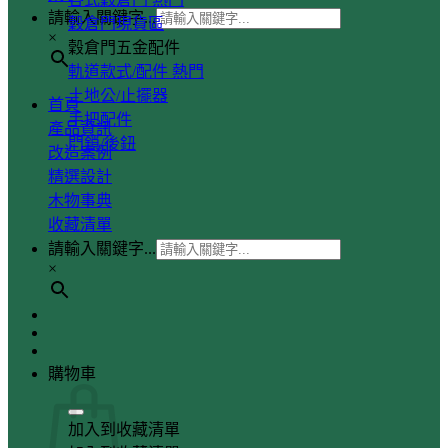
請輸入關鍵字...
穀倉門現貨區
×
穀倉門五金配件
軌道款式/配件
土地公/止擺器
首頁
手把配件
產品資訊
門鎖/後鈕
改造案例
精選設計
木物事典
收藏清單
請輸入關鍵字...
×
購物車
加入到收藏清單