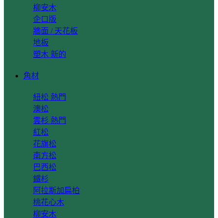
柳安木
企口版
牆面 / 天花板
地板
塑木
角材
紐松
澳松
雲杉
紅松
花旗松
南方松
巴西松
鐵杉
阿拉斯加扁柏
桃花心木
柳安木