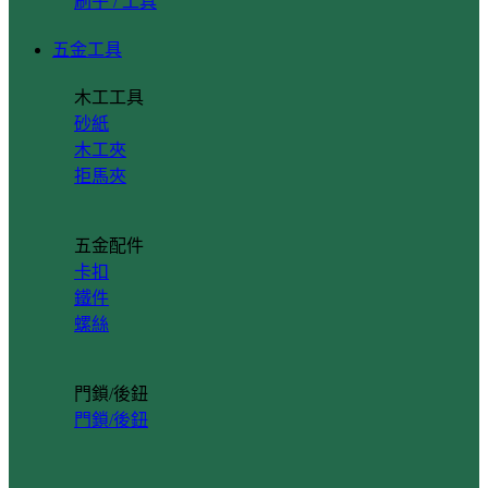
刷子 / 工具
五金工具
木工工具
砂紙
木工夾
拒馬夾
五金配件
卡扣
鐵件
螺絲
門鎖/後鈕
門鎖/後鈕