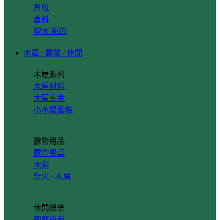
角粒
舊料
塑木
木屋 / 露營 / 休閒
木屋系列
木屋材料
木屋五金
小木屋套裝
露營用品
露營餐桌
木架
柴火 / 木屑
休閒娛樂
園藝植栽