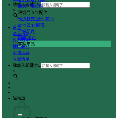
請輸入關鍵字...
穀倉門現貨區
×
穀倉門五金配件
軌道款式/配件
土地公/止擺器
首頁
手把配件
產品資訊
門鎖/後鈕
改造案例
客製商品
精選設計
木物事典
收藏清單
請輸入關鍵字...
×
購物車