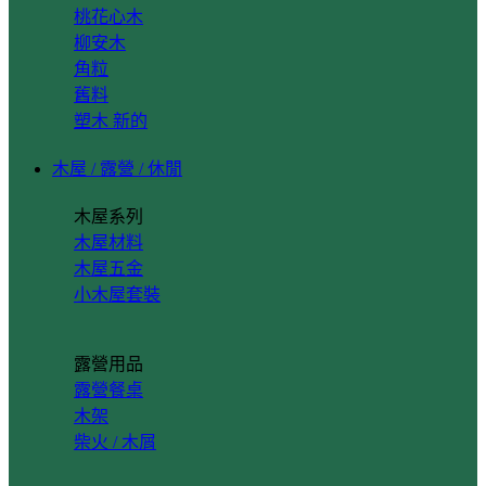
桃花心木
柳安木
角粒
舊料
塑木
木屋 / 露營 / 休閒
木屋系列
木屋材料
木屋五金
小木屋套裝
露營用品
露營餐桌
木架
柴火 / 木屑