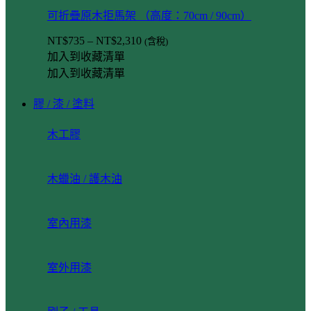
可折疊原木拒馬架 （高度：70cm / 90cm）
NT$
735
–
NT$
2,310
(含稅)
加入到收藏清單
加入到收藏清單
膠 / 漆 / 塗料
木工膠
木蠟油 / 護木油
室內用漆
室外用漆