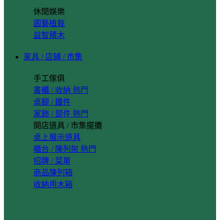
休閒娛樂
園藝植栽
益智積木
家具 / 店鋪 / 市集
手工傢俱
書櫃 / 收納
桌腳 / 鐵件
家飾 / 部件
開店道具 / 市集擺攤
桌上展示道具
櫃台 / 陳列架
招牌 / 菜單
商品陳列箱
收納用木箱