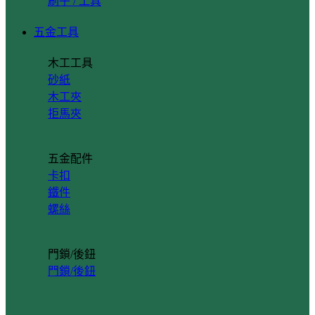
刷子 / 工具
五金工具
木工工具
砂紙
木工夾
拒馬夾
五金配件
卡扣
鐵件
螺絲
門鎖/後鈕
門鎖/後鈕