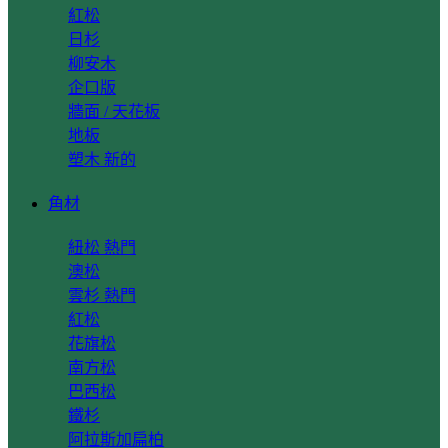
紅松
日杉
柳安木
企口版
牆面 / 天花板
地板
塑木
角材
紐松
澳松
雲杉
紅松
花旗松
南方松
巴西松
鐵杉
阿拉斯加扁柏