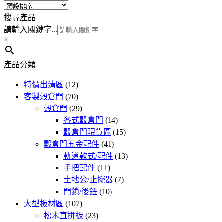
搜尋產品
請輸入關鍵字...
×
產品分類
特價出清區
(12)
客製穀倉門
(70)
穀倉門
(29)
各式穀倉門
(14)
穀倉門現貨區
(15)
穀倉門五金配件
(41)
軌道款式/配件
(13)
手把配件
(11)
土地公/止擺器
(7)
門鎖/後鈕
(10)
大型板材區
(107)
松木直拼板
(23)