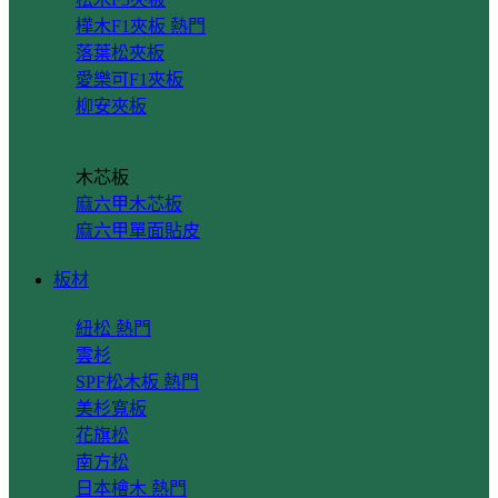
樺木F1夾板
落葉松夾板
愛樂可F1夾板
柳安夾板
木芯板
麻六甲木芯板
麻六甲單面貼皮
板材
紐松
雲杉
SPF松木板
美杉寬板
花旗松
南方松
日本檜木